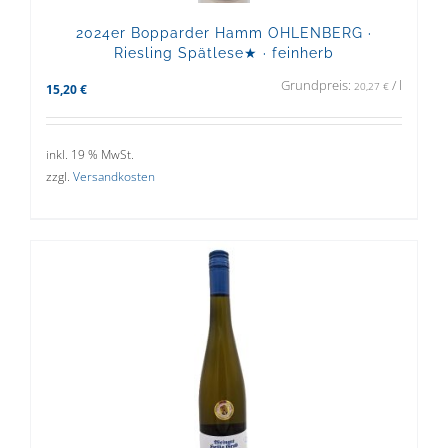
2024er Bopparder Hamm OHLENBERG ·
Riesling Spätlese★ · feinherb
Grundpreis:
/
l
20,27
€
15,20
€
inkl. 19 % MwSt.
zzgl.
Versandkosten