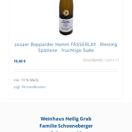
2024er Bopparder Hamm FÄSSERLAY · Riesling
Spätlese · fruchtige Süße
Grundpreis:
/
l
13,87
€
10,40
€
inkl. 19 % MwSt.
zzgl.
Versandkosten
Weinhaus Heilig Grab
Familie Schoeneberger