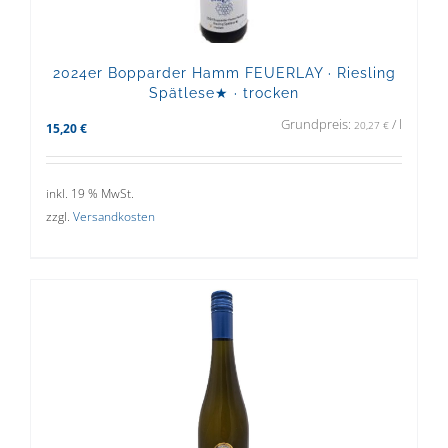
2024er Bopparder Hamm FEUERLAY · Riesling
Spätlese★ · trocken
Grundpreis:
/
l
20,27
€
15,20
€
inkl. 19 % MwSt.
zzgl.
Versandkosten