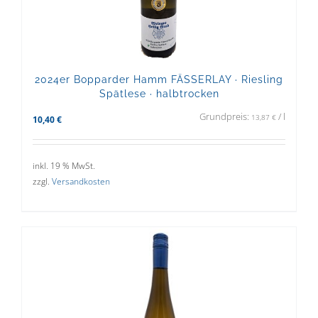
2024er Bopparder Hamm FÄSSERLAY · Riesling
Spätlese · halbtrocken
Grundpreis:
/
l
13,87
€
10,40
€
inkl. 19 % MwSt.
zzgl.
Versandkosten