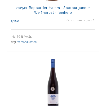
2025er Bopparder Hamm · Spätburgunder
Weißherbst · feinherb
Grundpreis:
/
l
12,00
€
9,10
€
inkl. 19 % MwSt.
zzgl.
Versandkosten