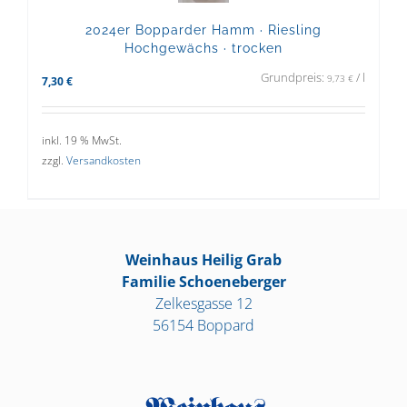
2024er Bopparder Hamm · Riesling
Hochgewächs · trocken
Grundpreis:
/
l
9,73
€
7,30
€
inkl. 19 % MwSt.
zzgl.
Versandkosten
Weinhaus Heilig Grab
Familie Schoeneberger
Zelkesgasse 12
56154 Boppard