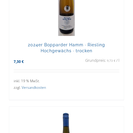
2024er Bopparder Hamm · Riesling
Hochgewächs · trocken
Grundpreis:
/
l
9,73
€
7,30
€
inkl. 19 % MwSt.
zzgl.
Versandkosten