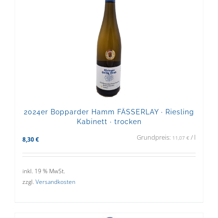
2024er Bopparder Hamm FÄSSERLAY · Riesling
Kabinett · trocken
Grundpreis:
/
l
11,07
€
8,30
€
inkl. 19 % MwSt.
zzgl.
Versandkosten