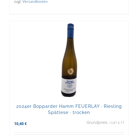
zzgl.
Versandkosten
2024er Bopparder Hamm FEUERLAY · Riesling
Spätlese · trocken
Grundpreis:
/
l
13,87
€
10,40
€