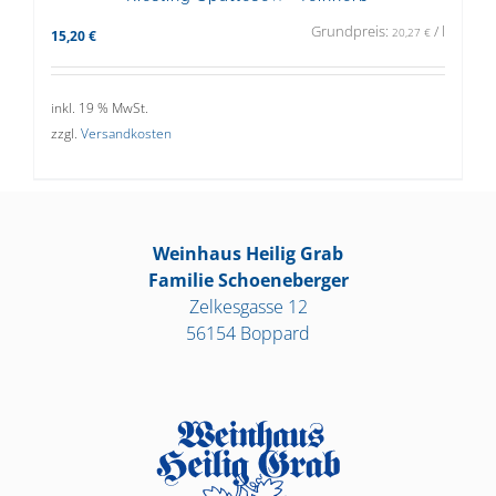
Grundpreis:
/
l
20,27
€
15,20
€
inkl. 19 % MwSt.
zzgl.
Versandkosten
Weinhaus Heilig Grab
Familie Schoeneberger
Zelkesgasse 12
56154 Boppard