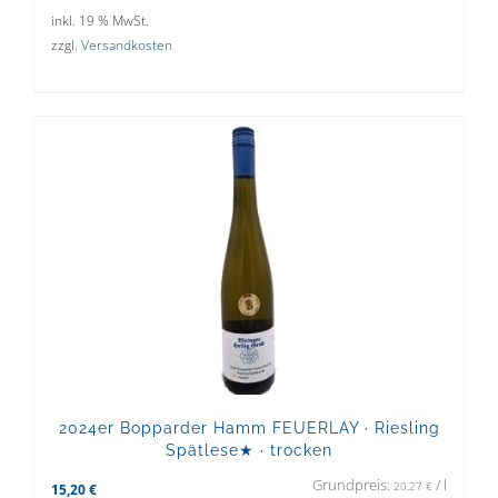
inkl. 19 % MwSt.
zzgl.
Versandkosten
2024er Bopparder Hamm FEUERLAY · Riesling
Spätlese★ · trocken
Grundpreis:
/
l
20,27
€
15,20
€