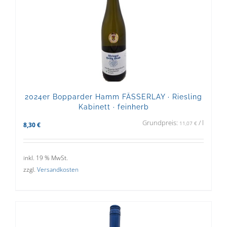
2024er Bopparder Hamm FÄSSERLAY · Riesling
Kabinett · feinherb
Grundpreis:
/
l
11,07
€
8,30
€
inkl. 19 % MwSt.
zzgl.
Versandkosten