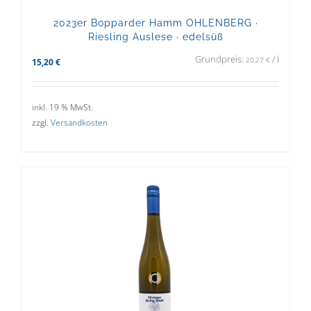
2023er Bopparder Hamm OHLENBERG ·
Riesling Auslese · edelsüß
Grundpreis:
/
l
20,27
€
15,20
€
inkl. 19 % MwSt.
zzgl.
Versandkosten