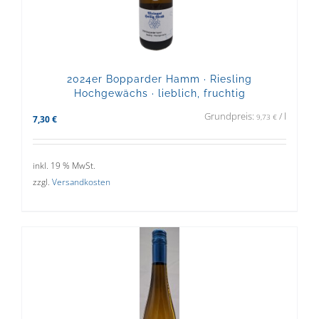
2024er Bopparder Hamm · Riesling
Hochgewächs · lieblich, fruchtig
Grundpreis:
/
l
9,73
€
7,30
€
inkl. 19 % MwSt.
zzgl.
Versandkosten