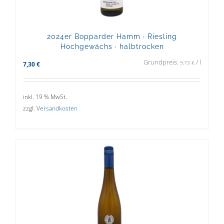
2024er Bopparder Hamm · Riesling
Hochgewächs · halbtrocken
Grundpreis:
/
l
9,73
€
7,30
€
inkl. 19 % MwSt.
zzgl.
Versandkosten