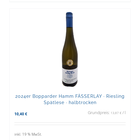
2024er Bopparder Hamm FÄSSERLAY · Riesling
Spätlese · halbtrocken
Grundpreis:
/
l
13,87
€
10,40
€
inkl. 19 % MwSt.