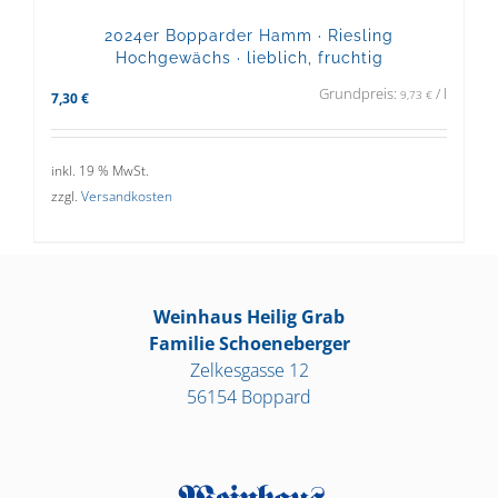
2024er Bopparder Hamm · Riesling
Hochgewächs · lieblich, fruchtig
Grundpreis:
/
l
9,73
€
7,30
€
inkl. 19 % MwSt.
zzgl.
Versandkosten
Weinhaus Heilig Grab
Familie Schoeneberger
Zelkesgasse 12
56154 Boppard