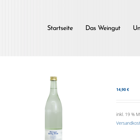
Skip
to
content
Startseite
Das Weingut
Un
14,90
€
inkl. 19 % M
Versandkos