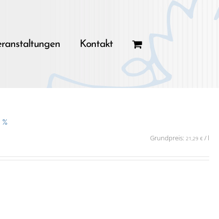
ranstaltungen
Kontakt
0 %
Grundpreis:
/
l
21,29
€