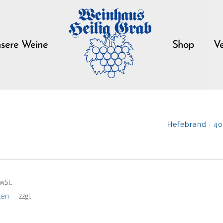
sere Weine
Shop
Ve
Hefebrand · 4
wSt.
ten
zzgl.