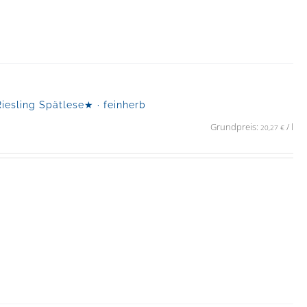
sling Spätlese★ · feinherb
Grundpreis:
/
l
20,27
€