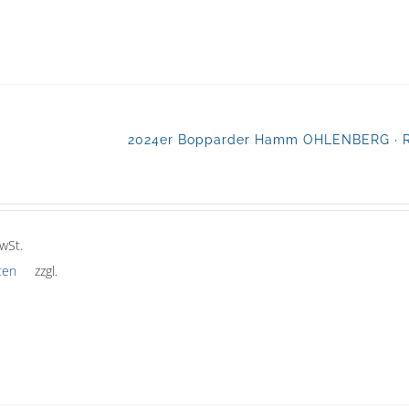
2024er Bopparder Hamm OHLENBERG · Rie
wSt.
ten
zzgl.