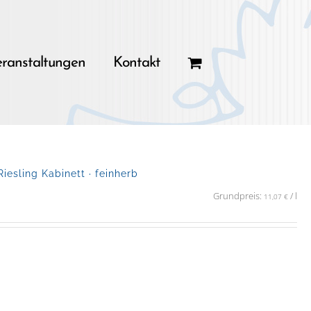
ranstaltungen
Kontakt
sling Kabinett · feinherb
Grundpreis:
/
l
11,07
€