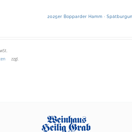
2025er Bopparder Hamm · Spätburgund
wSt.
ten
zzgl.