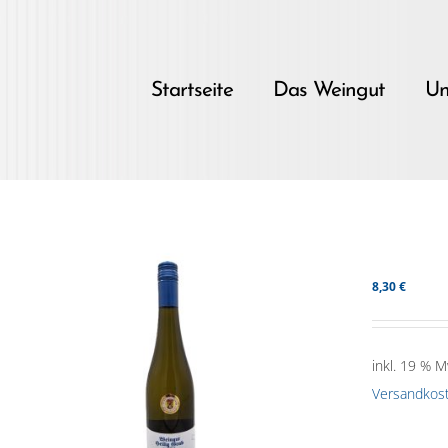
Skip
to
content
Startseite
Das Weingut
Un
8,30
€
inkl. 19 % M
Versandkos