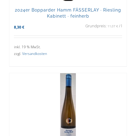
2024er Bopparder Hamm FÄSSERLAY · Riesling
Kabinett · feinherb
Grundpreis:
/
l
11,07
€
8,30
€
inkl. 19 % MwSt.
zzgl.
Versandkosten