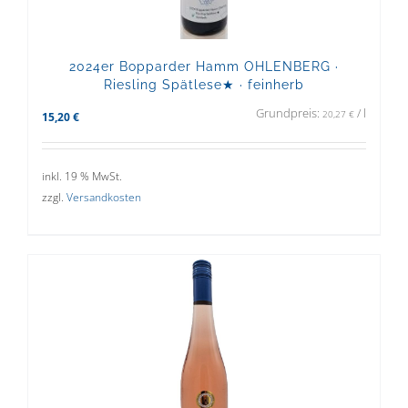
2024er Bopparder Hamm OHLENBERG ·
Riesling Spätlese★ · feinherb
Grundpreis:
/
l
20,27
€
15,20
€
inkl. 19 % MwSt.
zzgl.
Versandkosten