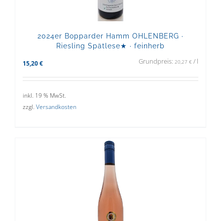
2024er Bopparder Hamm OHLENBERG ·
Riesling Spätlese★ · feinherb
Grundpreis:
/
l
20,27
€
15,20
€
inkl. 19 % MwSt.
zzgl.
Versandkosten