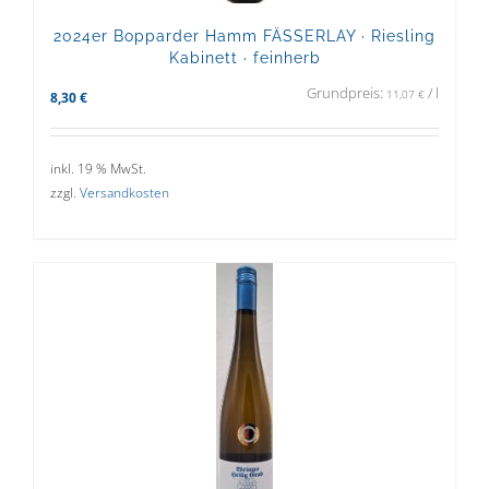
2024er Bopparder Hamm FÄSSERLAY · Riesling
Kabinett · feinherb
Grundpreis:
/
l
11,07
€
8,30
€
inkl. 19 % MwSt.
zzgl.
Versandkosten