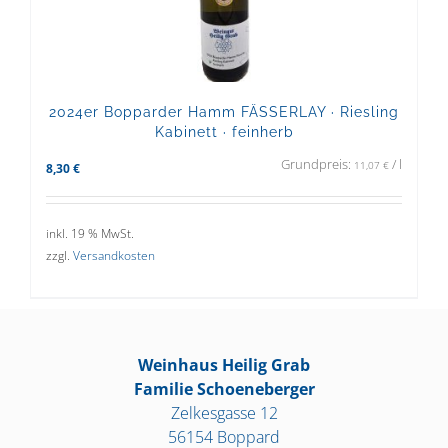
2024er Bopparder Hamm FÄSSERLAY · Riesling
Kabinett · feinherb
Grundpreis:
/
l
11,07
€
8,30
€
inkl. 19 % MwSt.
zzgl.
Versandkosten
Weinhaus Heilig Grab
Familie Schoeneberger
Zelkesgasse 12
56154 Boppard