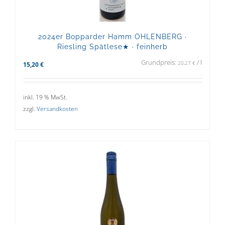
2024er Bopparder Hamm OHLENBERG ·
Riesling Spätlese★ · feinherb
Grundpreis:
/
l
20,27
€
15,20
€
inkl. 19 % MwSt.
zzgl.
Versandkosten