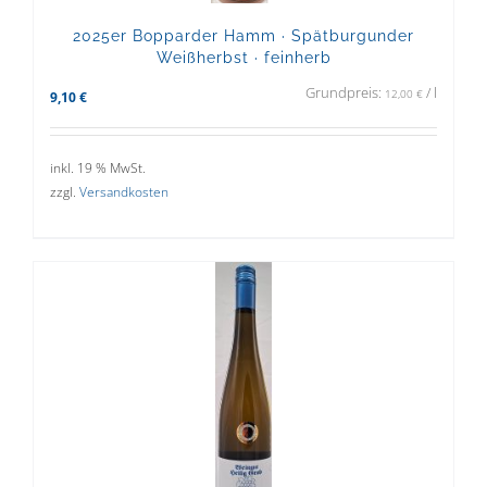
2025er Bopparder Hamm · Spätburgunder
Weißherbst · feinherb
Grundpreis:
/
l
12,00
€
9,10
€
inkl. 19 % MwSt.
zzgl.
Versandkosten