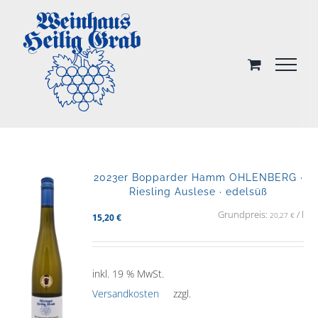
Skip
to
content
2023er Bopparder Hamm OHLENBERG ·
Riesling Auslese · edelsüß
Grundpreis:
/
l
20,27
€
15,20
€
inkl. 19 % MwSt.
Versandkosten
zzgl.