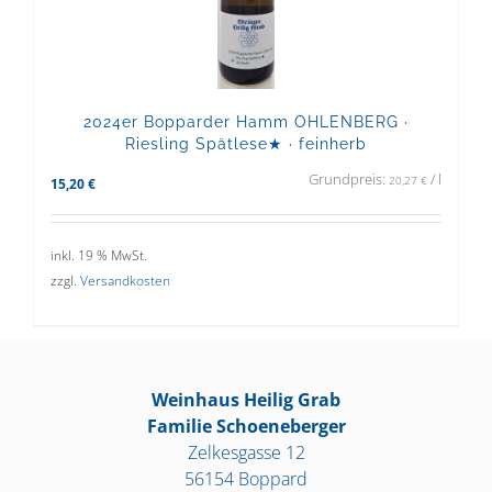
2024er Bopparder Hamm OHLENBERG ·
Riesling Spätlese★ · feinherb
Grundpreis:
/
l
20,27
€
15,20
€
inkl. 19 % MwSt.
zzgl.
Versandkosten
Weinhaus Heilig Grab
Familie Schoeneberger
Zelkesgasse 12
56154 Boppard