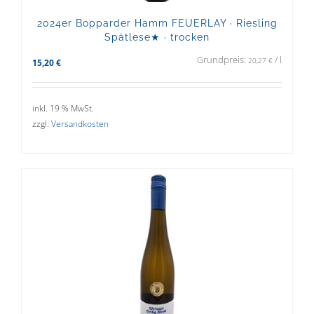
2024er Bopparder Hamm FEUERLAY · Riesling
Spätlese★ · trocken
Grundpreis:
/
l
20,27
€
15,20
€
inkl. 19 % MwSt.
zzgl.
Versandkosten