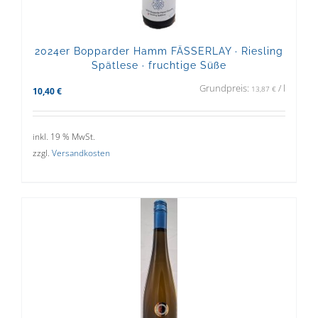
2024er Bopparder Hamm FÄSSERLAY · Riesling
Spätlese · fruchtige Süße
Grundpreis:
/
l
13,87
€
10,40
€
inkl. 19 % MwSt.
zzgl.
Versandkosten