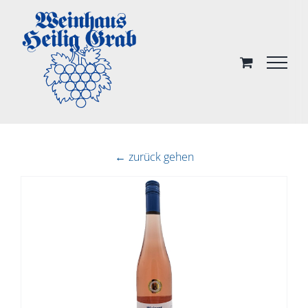
Skip
to
content
← zurück gehen