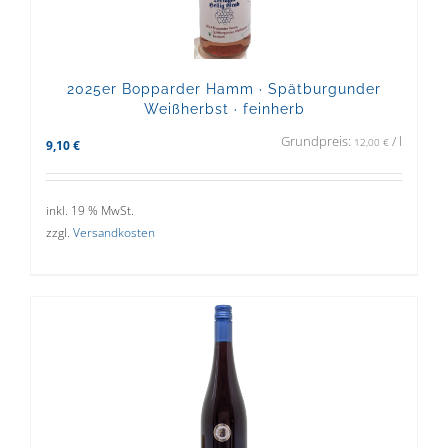
2025er Bopparder Hamm · Spätburgunder
Weißherbst · feinherb
Grundpreis:
/
l
12,00
€
9,10
€
inkl. 19 % MwSt.
zzgl.
Versandkosten