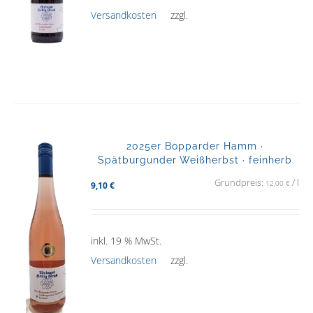
Versandkosten
zzgl.
2025er Bopparder Hamm ·
Spätburgunder Weißherbst · feinherb
Grundpreis:
/
l
12,00
€
9,10
€
inkl. 19 % MwSt.
Versandkosten
zzgl.