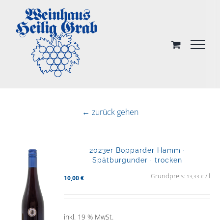
Skip
to
content
← zurück gehen
2023er Bopparder Hamm ·
Spätburgunder · trocken
Grundpreis:
/
l
13,33
€
10,00
€
inkl. 19 % MwSt.