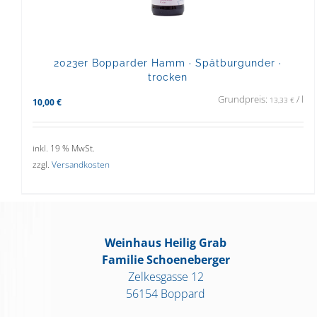
2023er Bopparder Hamm · Spätburgunder ·
trocken
Grundpreis:
/
l
13,33
€
10,00
€
inkl. 19 % MwSt.
zzgl.
Versandkosten
Weinhaus Heilig Grab
Familie Schoeneberger
Zelkesgasse 12
56154 Boppard