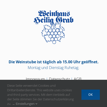
Die Weinstube ist täglich ab 15.00 Uhr geöffnet.
Montag und Dienstag Ruhetag.
Impressum
|
Datenschutz
|
AGB
Diese Seite verwendet Cookies und
Drittanbieterdienste. This website uses cookies
and third party services. Mit dem Verbleib auf
OK
der Seite stimmen Sie der Datenschutzerklärung
Vertrag widerrufen
zu. →
Einstellungen