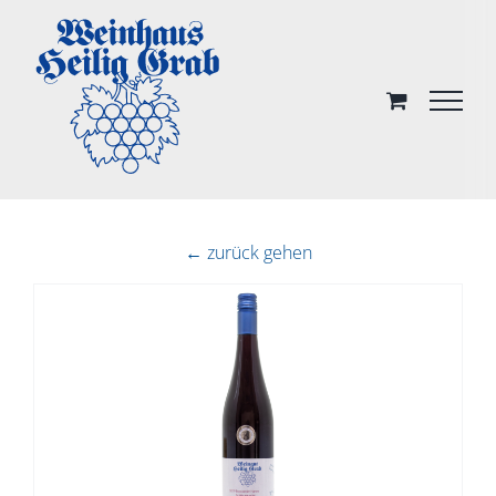
Skip
to
content
← zurück gehen