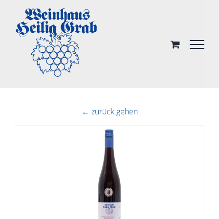
Skip
to
content
← zurück gehen