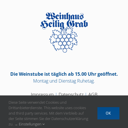
Die Weinstube ist täglich ab 15.00 Uhr geöffnet.
Montag und Dienstag Ruhetag.
Impressum
|
Datenschutz
|
AGB
Diese Seite verwendet Cookies und
Drittanbieterdienste. This website uses cookies
and third party services. Mit dem Verbleib auf
OK
der Seite stimmen Sie der Datenschutzerklärung
Vertrag widerrufen
zu. →
Einstellungen