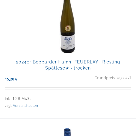
2024er Bopparder Hamm FEUERLAY · Riesling
Spätlese★ · trocken
Grundpreis:
/
l
20,27
€
15,20
€
inkl. 19 % MwSt.
zzgl.
Versandkosten