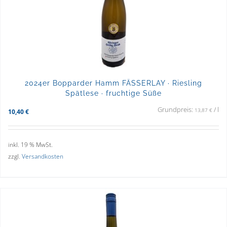
2024er Bopparder Hamm FÄSSERLAY · Riesling
Spätlese · fruchtige Süße
Grundpreis:
/
l
13,87
€
10,40
€
inkl. 19 % MwSt.
zzgl.
Versandkosten