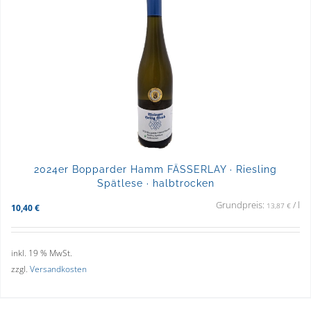
2024er Bopparder Hamm FÄSSERLAY · Riesling
Spätlese · halbtrocken
Grundpreis:
/
l
13,87
€
10,40
€
inkl. 19 % MwSt.
zzgl.
Versandkosten