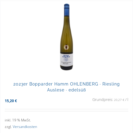
2023er Bopparder Hamm OHLENBERG · Riesling
Auslese · edelsüß
Grundpreis:
/
l
20,27
€
15,20
€
inkl. 19 % MwSt.
zzgl.
Versandkosten