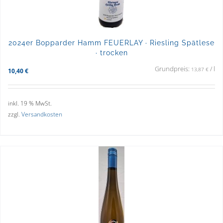
2024er Bopparder Hamm FEUERLAY · Riesling Spätlese
· trocken
Grundpreis:
/
l
13,87
€
10,40
€
inkl. 19 % MwSt.
zzgl.
Versandkosten