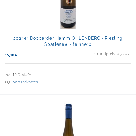
2024er Bopparder Hamm OHLENBERG · Riesling
Spätlese★ · feinherb
Grundpreis:
/
l
20,27
€
15,20
€
inkl. 19 % MwSt.
zzgl.
Versandkosten