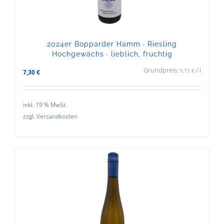
2024er Bopparder Hamm · Riesling
Hochgewächs · lieblich, fruchtig
Grundpreis:
/
l
9,73
€
7,30
€
inkl. 19 % MwSt.
zzgl.
Versandkosten