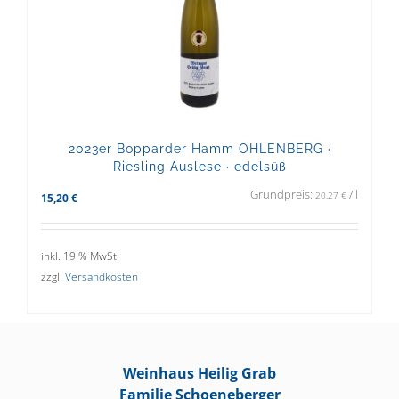
2023er Bopparder Hamm OHLENBERG ·
Riesling Auslese · edelsüß
Grundpreis:
/
l
20,27
€
15,20
€
inkl. 19 % MwSt.
zzgl.
Versandkosten
Weinhaus Heilig Grab
Familie Schoeneberger