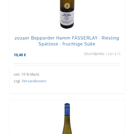
2024er Bopparder Hamm FÄSSERLAY · Riesling
Spätlese · fruchtige Süße
Grundpreis:
/
l
13,87
€
10,40
€
inkl. 19 % MwSt.
zzgl.
Versandkosten