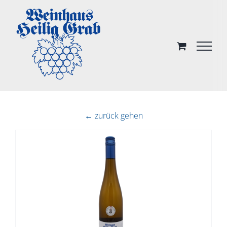
Skip
to
content
← zurück gehen