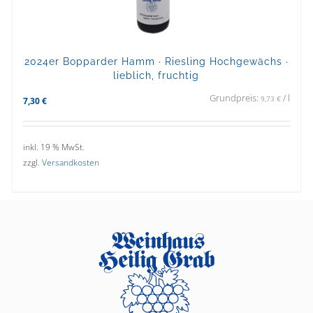
2024er Bopparder Hamm · Riesling Hochgewächs ·
lieblich, fruchtig
Grundpreis:
/
l
9,73
€
7,30
€
inkl. 19 % MwSt.
zzgl.
Versandkosten