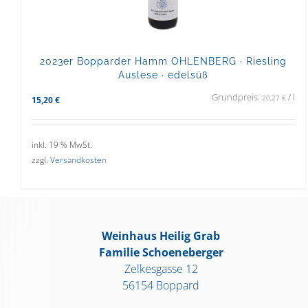
2023er Bopparder Hamm OHLENBERG · Riesling
Auslese · edelsüß
Grundpreis:
/
l
20,27
€
15,20
€
inkl. 19 % MwSt.
zzgl.
Versandkosten
Weinhaus Heilig Grab
Familie Schoeneberger
Zelkesgasse 12
56154 Boppard