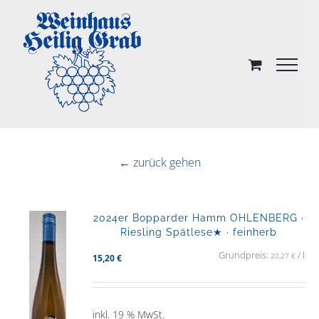
Skip
to
content
← zurück gehen
2024er Bopparder Hamm OHLENBERG ·
Riesling Spätlese★ · feinherb
Grundpreis:
/
l
20,27
€
15,20
€
inkl. 19 % MwSt.