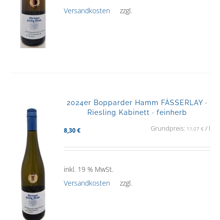
Versandkosten
zzgl.
2024er Bopparder Hamm FÄSSERLAY ·
Riesling Kabinett · feinherb
Grundpreis:
/
l
11,07
€
8,30
€
inkl. 19 % MwSt.
Versandkosten
zzgl.