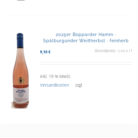
2025er Bopparder Hamm ·
Spätburgunder Weißherbst · feinherb
Grundpreis:
/
l
12,00
€
9,10
€
inkl. 19 % MwSt.
Versandkosten
zzgl.