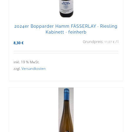
2024er Bopparder Hamm FÄSSERLAY · Riesling
Kabinett · feinherb
Grundpreis:
/
l
11,07
€
8,30
€
inkl. 19 % MwSt.
zzgl.
Versandkosten