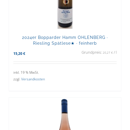
2024er Bopparder Hamm OHLENBERG ·
Riesling Spätlese★ · feinherb
Grundpreis:
/
l
20,27
€
15,20
€
inkl. 19 % MwSt.
zzgl.
Versandkosten