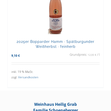
2025er Bopparder Hamm · Spätburgunder
Weißherbst · feinherb
Grundpreis:
/
l
12,00
€
9,10
€
inkl. 19 % MwSt.
zzgl.
Versandkosten
Weinhaus Heilig Grab
Familie Schoeneberger