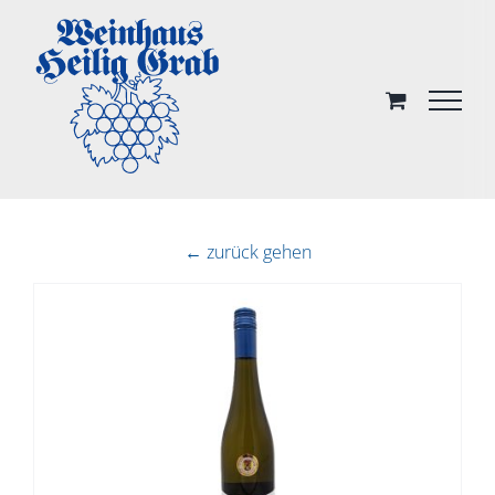
Skip
to
content
← zurück gehen