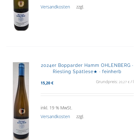
Versandkosten
zzgl.
2024er Bopparder Hamm OHLENBERG ·
Riesling Spätlese★ · feinherb
Grundpreis:
/
l
20,27
€
15,20
€
inkl. 19 % MwSt.
Versandkosten
zzgl.