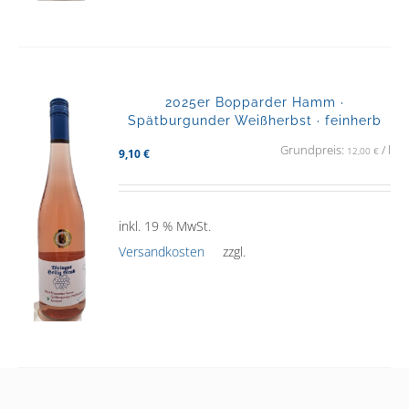
2025er Bopparder Hamm ·
Spätburgunder Weißherbst · feinherb
Grundpreis:
/
l
12,00
€
9,10
€
inkl. 19 % MwSt.
Versandkosten
zzgl.