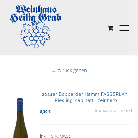
Skip
to
content
← zurück gehen
2024er Bopparder Hamm FÄSSERLAY ·
Riesling Kabinett · feinherb
Grundpreis:
/
l
11,07
€
8,30
€
inkl. 19 % MwSt.