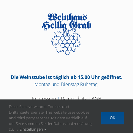
Die Weinstube ist täglich ab 15.00 Uhr geöffnet.
Montag und Dienstag Ruhetag.
Impressum
|
Datenschutz
|
AGB
Diese Seite verwendet Cookies und
Drittanbieterdienste. This website uses cookies
and third party services. Mit dem Verbleib auf
OK
der Seite stimmen Sie der Datenschutzerklärung
Vertrag widerrufen
zu. →
Einstellungen