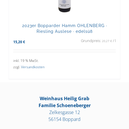
2023er Bopparder Hamm OHLENBERG ·
Riesling Auslese · edelsüß
Grundpreis:
/
l
20,27
€
15,20
€
inkl. 19 % MwSt.
zzgl.
Versandkosten
Weinhaus Heilig Grab
Familie Schoeneberger
Zelkesgasse 12
56154 Boppard