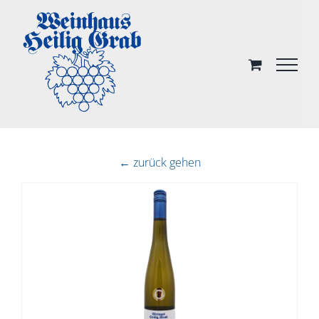
Skip
to
content
← zurück gehen