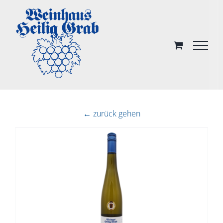
Skip
to
content
← zurück gehen