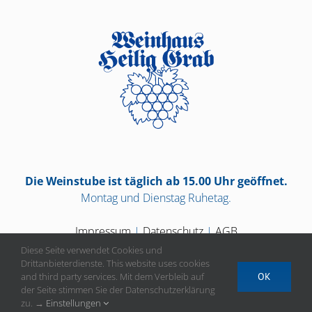
Die Weinstube ist täglich ab 15.00 Uhr geöffnet.
Montag und Dienstag Ruhetag.
Impressum
|
Datenschutz
|
AGB
Diese Seite verwendet Cookies und
Drittanbieterdienste. This website uses cookies
and third party services. Mit dem Verbleib auf
OK
der Seite stimmen Sie der Datenschutzerklärung
Vertrag widerrufen
zu. →
Einstellungen