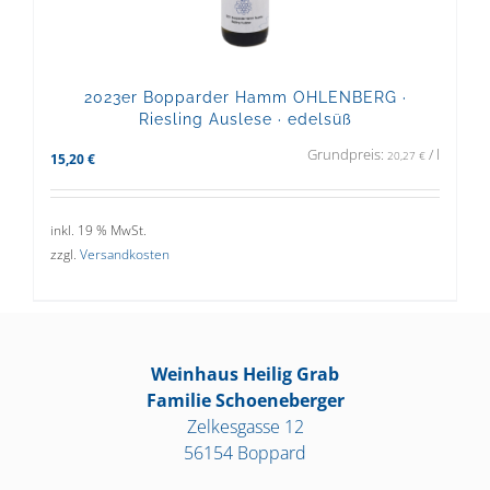
2023er Bopparder Hamm OHLENBERG ·
Riesling Auslese · edelsüß
Grundpreis:
/
l
20,27
€
15,20
€
inkl. 19 % MwSt.
zzgl.
Versandkosten
Weinhaus Heilig Grab
Familie Schoeneberger
Zelkesgasse 12
56154 Boppard