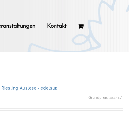
ranstaltungen
Kontakt
iesling Auslese · edelsüß
Grundpreis:
/
l
20,27
€