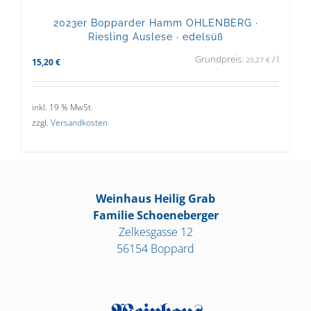
2023er Bopparder Hamm OHLENBERG ·
Riesling Auslese · edelsüß
Grundpreis:
/
l
20,27
€
15,20
€
inkl. 19 % MwSt.
zzgl.
Versandkosten
Weinhaus Heilig Grab
Familie Schoeneberger
Zelkesgasse 12
56154 Boppard