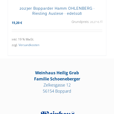
2023er Bopparder Hamm OHLENBERG ·
Riesling Auslese · edelsüß
Grundpreis:
/
l
20,27
€
15,20
€
inkl. 19 % MwSt.
zzgl.
Versandkosten
Weinhaus Heilig Grab
Familie Schoeneberger
Zelkesgasse 12
56154 Boppard