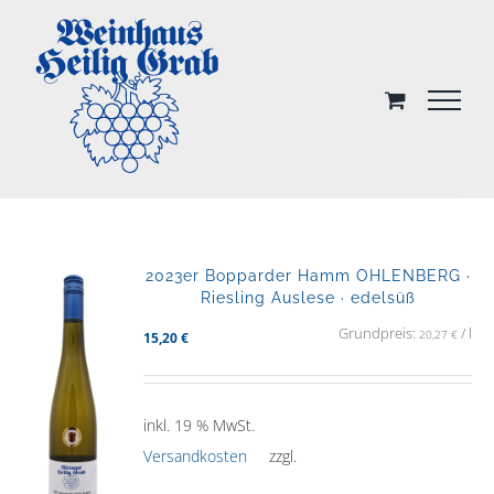
Skip
to
content
2023er Bopparder Hamm OHLENBERG ·
Riesling Auslese · edelsüß
Grundpreis:
/
l
20,27
€
15,20
€
inkl. 19 % MwSt.
Versandkosten
zzgl.