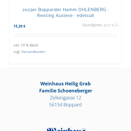
2023er Bopparder Hamm OHLENBERG ·
Riesling Auslese · edelsüß
Grundpreis:
/
l
20,27
€
15,20
€
inkl. 19 % MwSt.
zzgl.
Versandkosten
Weinhaus Heilig Grab
Familie Schoeneberger
Zelkesgasse 12
56154 Boppard